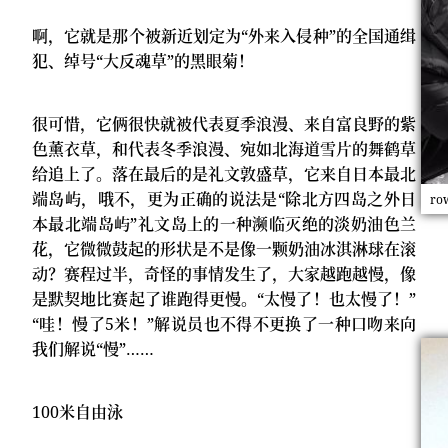
啊，它就是那个被新近划定为“外来入侵种”的全国通缉
犯、绰号“⼤反魂草”的黑眼菊！
很可惜，它俩很快就被代表夏季浪漫、来自富良野的紫
色薰衣草，和代表冬季浪漫、宛如北海道雪片的舞鹤草
给追上了。落在最后的是礼文敦盛草，它来自日本最北
端岛屿，哦不，更为正确的说法是“除北方四岛之外日
​
本最北端岛屿”礼文岛上的一种濒临灭绝的淡奶油色兰
花，它微微鼓起的形状是不是像一颗奶油冰淇淋球在滚
动？赛程过半，奇怪的事情发生了，大家越跑越慢，像
是默契地比赛起了谁跑得更慢。“太慢了！也太慢了！”
“哇！慢了5米！”解说员也不得不更换了一种口吻来向
我们解说“慢”……
100米自由泳