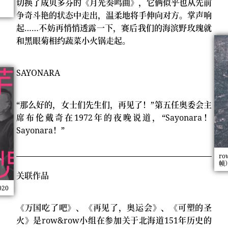
切换了成贝多芬的《月光奏鸣曲》，它俩似乎也从先前
争奇斗艳的状态中走出，温柔地将手伸向对方。掌声响
起……不妨再悄悄透露一下，赛后我们的海滨野玫瑰就
和黑眼菊相约蔬菜小火锅走起。
SAYONARA
“那么好的，女士们先生们，再见了！”第五任奥委会主
席布伦戴奇在1972年的夜晚说道，“Sayonara！
Sayonara！”
r
帧）
关联作品
20
《万国吃了吧》、《再见了，奥运会》、《可塑的圣
火》是row&row小组在参加关于北海道151年历史的