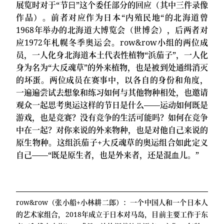
展览时对于“节⽇”这个委任部分的回应（其中三件录像
作品）。前者对应作为日本“内殖民地“的北海道曾
1968年举办的北海道大博览会（世博会），后两者对
应1972年札幌冬季奥运会。row&row小组的两位成
员，一人化身北海道本土代表性植物“浜茄子”，一人化
身为名为“⼤反魂草”的外来植物，也是被到处通缉消灭
的坏蛋。两位成员在赛事中，以各自的身份和角度，
⼀遍遍尝试去想象和练习如何与其他物种相处，也邀请
观众一起思考奥运这样的节日是什么——运动如何既是
游戏，也是竞赛？没有竞争的⽣活可能吗？如何在竞争
中在一起？对你来说的外来物种，也是对他⾃己来说的
原生物种。这组浜茄子+⼤反魂草的奥运组合如此定义
自己——“既是原生者，也是外来者，还是混⾎儿。”
row&row（张小船+小林耕二郎）：一个中国人和一个日本人
的艺术家组合，2018年成立于日本对马岛，目前主要工作于东