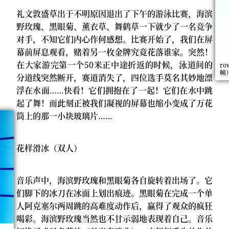
礼文敦盛草出于不明原因退出了下午的游泳比赛，海滨
野玫瑰、黑眼菊、薰衣草、舞鹤草一下就少了一名竞争
对手，不知它们内心作何感想。比赛开始了，我们在屏
幕前屏息观看，赌着另一枚金牌究竟花落谁家。突然！
在大家游完第一个50米正中途折返的时候，泳道间的
r
帧）
分道线突然断开，赛道消失了，四位选手莫名其妙地漂
浮在水面……快看！它们拥抱在了一起！它们在水中跳
起了舞！而此刻正被我们凝视的屏幕也缩小变成了万花
筒上的那一小块玻璃片……
花样滑冰（双人）
音乐声中，海滨野玫瑰和黑眼菊各自旋转着出场了。它
们脚下的冰刀在冰面上划出痕迹。黑眼菊在完成一个单
人阿克塞尔两周跳的高难度动作后，赢得了观众的疯狂
喝彩。海滨野玫瑰当然也不甘示弱地表现着自己。音乐