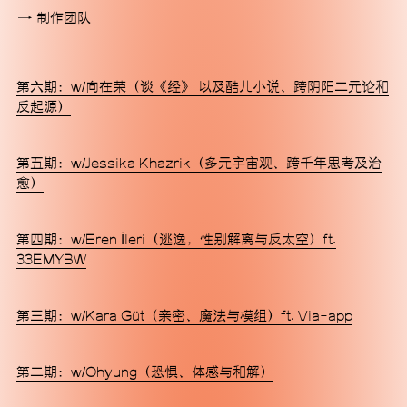
制作团队
第六期：w/向在荣（谈《经》 以及酷儿小说、跨阴阳二元论和
反起源）
MACA艺术中心是一所非营利当代艺术机构，位于北京
文化艺术地标798艺术园区内，为一栋具有极简工业感与
第五期：w/Jessika Khazrik（多元宇宙观、跨千年思考及治
未来感的独栋建筑。MACA艺术中心旨在通过具有前瞻
愈）
性与实验性的内容，建立起跨越学科边界的交流和立足
本土视野的国际对话。从展览到研究、从泛表演性实践
到替代性的社群融合，我们致力于突破既有认知框架，
第四期：w/Eren İleri（逃逸，性别解离与反太空）ft.
成为中国当代艺术版图上的新型态机构坐标，以艺术回
33EMYBW
应当下这个激烈变化的时代。
第三期：w/Kara Güt（亲密、魔法与模组）ft. Via-app
微信
第二期：w/Ohyung（恐惧、体感与和解）
Instagram