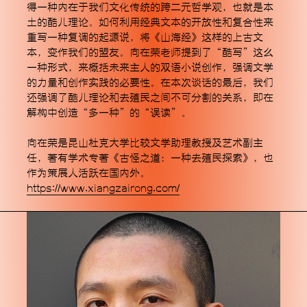
得一种内在于我们文化传统的跨二元哲学观，也就是本
土的酷儿理论。如何利用经典文本的开放性和复合性来
重写一种复调的起源说，将《山海经》这样的上古文
本，变作我们的盟友。向在荣老师提到了“酷写”这么
一种形式，来概括未来主人的双语小说创作，强调文学
的力量和创作实践的必要性。在本次谈话的最后，我们
还强调了酷儿理论和去殖民之间不可分割的关系，即在
解构中创造“多一种”的“误读”。
向在荣是昆山杜克大学比较文学助理教授及艺术副主
任，著有学术专著《古怪之道：一种去殖民探索》，也
作为策展人活跃在国内外。
https://www.xiangzairong.com/