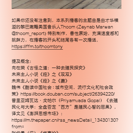
如果你还没有注意到，本系列播客的主题曲是由才华横
溢的黎巴嫩籍美国音乐人Thoom (Zeynab Marwan
@thoom_report) 特别制作，兽性原始，充满速度感和
挑衅力，在播客的开头和结尾各有一次播送。
https://ffm.to/thoomtony
提及概念：
向在荣《古怪之道：一种去殖民探究》
未来主人小说《经》之《双双》
未来主人小说《经》之《夔》
魏伟《酷读中国社会 : 城市空间，流行文化和社会政
策》https://book.douban.com/subject/26394220/
普里亚姆瓦达·戈帕尔（Priyamvada Gopal）《去殖
民化与大学：全盘否定“西方”是殖民心智的恶果》，
译文见《澎湃思想市场》：
https://m.thepaper.cn/rss_newsDetail_13430130?
from=