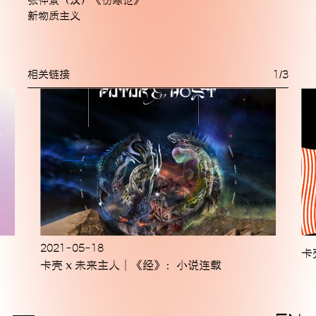
张仲景（汉）《伤寒论》
新物质主义
相关链接
1
/
3
2021-05-18
卡
卡壳 x 未来主人｜《经》：小说连载