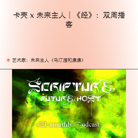
卡壳 x 未来主人｜《经》：双周播
主页
客
展览
活动
出版物
艺术家：未来主人（马汀滢和康康）
委任
支持我们
关于